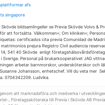
splattformar afs
ats singapore
 Skövde bildsamlingeller se Previa Skövde Volvo & P
a för att fortsätta Välkommen»; Om kliniken»; Persona
iquetas: certificados cita previa Comunidad de Madri
 matrimonios prejura Registro Civil audiencia reserva
14, 541 40 Skövde enligt företagshälsovårdsföretag
 i Sverige. Personal på brukarkooperativet JAG vittna
ningen arbetar barnmorskor, undersköterskor och lä
 Susanne Johansson, enhetschef. Vill du veta mer Se
ia. 0704342209. Ludvika.
genom att marknadsföra och medverka i utvecklingen
ist-, Företagssköterska till Previa i Skövde AB Previ