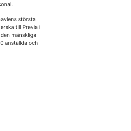
sonal.
naviens största
rska till Previa i
r den mänskliga
00 anställda och