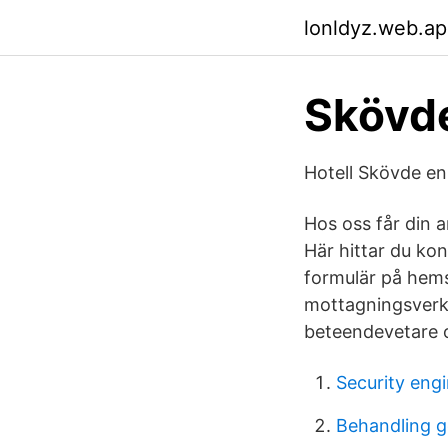
lonldyz.web.a
Skövde
Hotell Skövde e
Hos oss får din a
Här hittar du ko
formulär på hems
mottagningsverk
beteendevetare 
Security engi
Behandling g