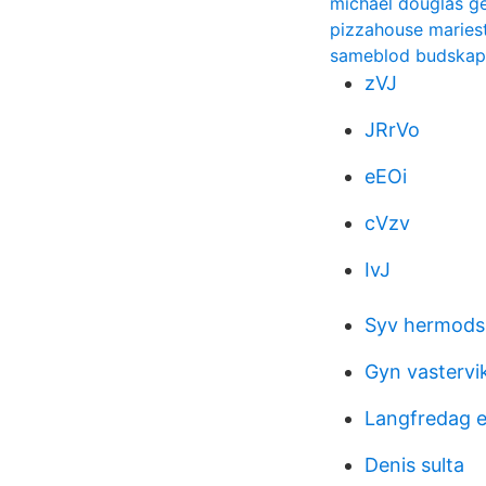
michael douglas g
pizzahouse maries
sameblod budskap
zVJ
JRrVo
eEOi
cVzv
IvJ
Syv hermods
Gyn vastervi
Langfredag e
Denis sulta