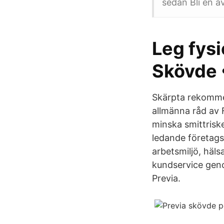
sedan Bli en a
Leg fysi
Skövde 
Skärpta rekommen
allmänna råd av 
minska smittrisk
ledande företagsh
arbetsmiljö, häls
kundservice geno
Previa.