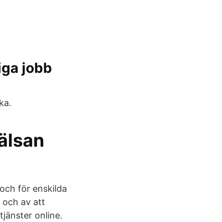
iga jobb
ka.
hälsan
 och för enskilda
 och av att
jänster online.