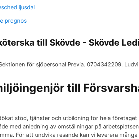
sched ljusdal
se prognos
öterska till Skövde - Skövde Led
 Sektionen för sjöpersonal Previa. 0704342209. Ludvi
ljöingenjör till Försvars
tökat stöd, tjänster och utbildning för hela företaget
de med anledning av omställningar på arbetsplatsen
ma. För att undvika resande kan vi leverera många t