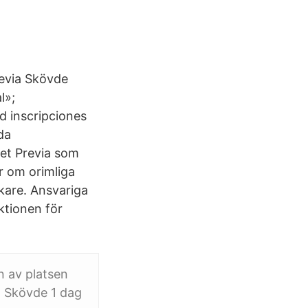
revia Skövde
l»;
d inscripciones
da
et Previa som
r om orimliga
kare. Ansvariga
ktionen för
 av platsen
a Skövde 1 dag