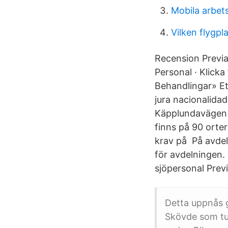
Mobila arbet
Vilken flygpl
Recension Previa
Personal · Klick
Behandlingar» Et
jura nacionalidad
Käpplundavägen 
finns på 90 orter
krav på På avdel
för avdelningen.
sjöpersonal Prev
Detta uppnås 
Skövde som tur