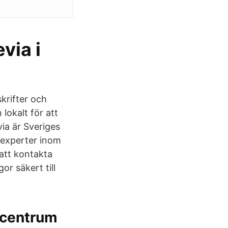
via i
krifter och
okalt för att
ia är Sveriges
r experter inom
 att kontakta
r säkert till
scentrum