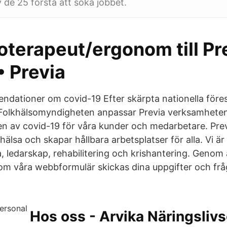
v de 25 första att söka jobbet.
oterapeut/ergonom till Pre
• Previa
dationer om covid-19 Efter skärpta nationella föres
Folkhälsomyndigheten anpassar Previa verksamheten l
en av covid-19 för våra kunder och medarbetare. Prev
älsa och skapar hållbara arbetsplatser för alla. Vi ä
a, ledarskap, rehabilitering och krishantering. Genom
m våra webbformulär skickas dina uppgifter och frågo
Hos oss - Arvika Näringsliv