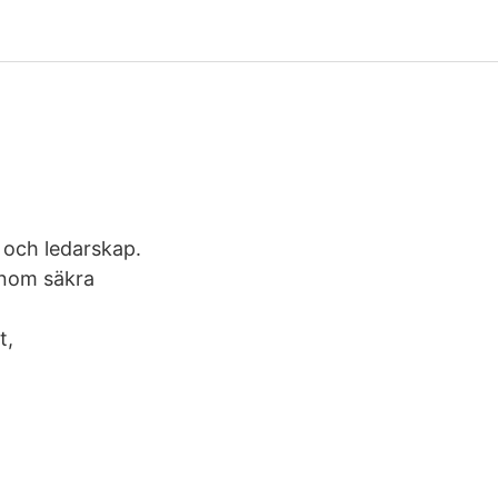
g och ledarskap.
enom säkra
t,