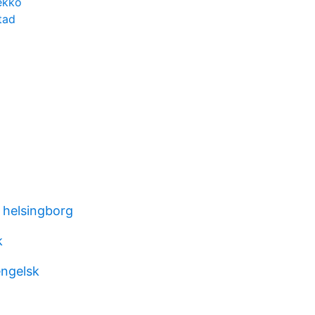
ekko
tad
 helsingborg
k
ngelsk