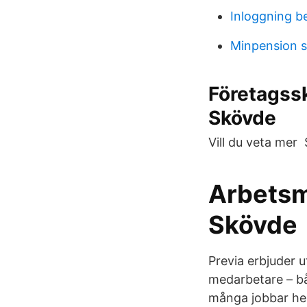
Inloggning be
Minpension 
Företagssk
Skövde
Vill du veta mer
Arbetsmi
Skövde
Previa erbjuder u
medarbetare – bå
många jobbar hem