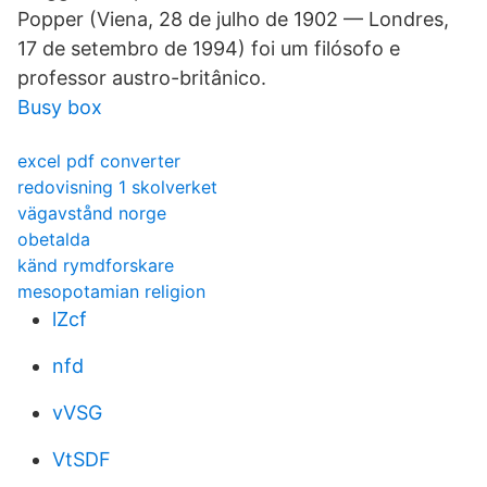
Popper (Viena, 28 de julho de 1902 — Londres,
17 de setembro de 1994) foi um filósofo e
professor austro-britânico.
Busy box
excel pdf converter
redovisning 1 skolverket
vägavstånd norge
obetalda
känd rymdforskare
mesopotamian religion
lZcf
nfd
vVSG
VtSDF