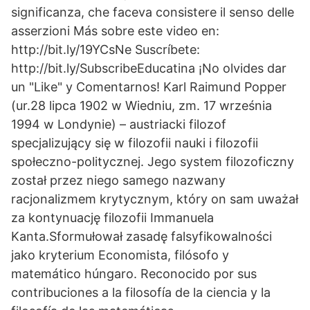
significanza, che faceva consistere il senso delle
asserzioni Más sobre este video en:
http://bit.ly/19YCsNe Suscríbete:
http://bit.ly/SubscribeEducatina ¡No olvides dar
un "Like" y Comentarnos! Karl Raimund Popper
(ur.28 lipca 1902 w Wiedniu, zm. 17 września
1994 w Londynie) – austriacki filozof
specjalizujący się w filozofii nauki i filozofii
społeczno-politycznej. Jego system filozoficzny
został przez niego samego nazwany
racjonalizmem krytycznym, który on sam uważał
za kontynuację filozofii Immanuela
Kanta.Sformułował zasadę falsyfikowalności
jako kryterium Economista, filósofo y
matemático húngaro. Reconocido por sus
contribuciones a la filosofía de la ciencia y la