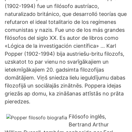
(1902-1994) fue un filósofo austríaco,
naturalizado británico, que desarrolló teorías que
refutaron el ideal totalitario de los regímenes
comunistas y nazis. Fue uno de los más grandes
filósofos del siglo XX. Es autor de libros como
«Lógica de la investigación científica» … Karl
Popper (1902-1994) bija austriešu-britu filozofs,
uzskatot to par vienu no svarīgākajiem un
ietekmīgākajiem 20. gadsimta filozofijas
domātājiem. Viņš sniedza lielu ieguldījumu dabas
filozofijā un sociālajās zinātnēs. Poppera idejas
griezās ap domu, ka zināšanas attīstās no prāta
pieredzes.
Filósofo inglês,
Bertrand Arthur