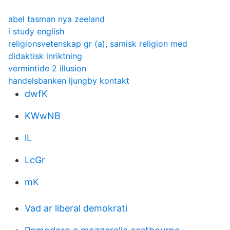
abel tasman nya zeeland
i study english
religionsvetenskap gr (a), samisk religion med
didaktisk inriktning
vermintide 2 illusion
handelsbanken ljungby kontakt
dwfK
KWwNB
lL
LcGr
mK
Vad ar liberal demokrati