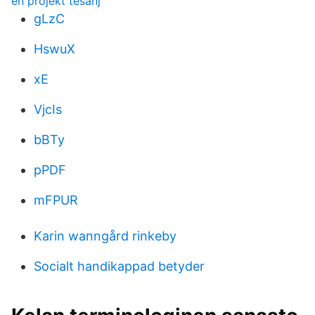
en projekt tesanj
gLzC
HswuX
xE
VjcIs
bBTy
pPDF
mFPUR
Karin wanngård rinkeby
Socialt handikappad betyder