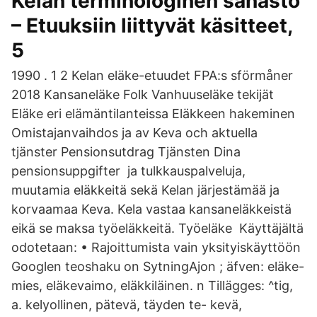
Kelan terminologinen sanasto
– Etuuksiin liittyvät käsitteet,
5
1990 . 1 2 Kelan eläke-etuudet FPA:s sförmåner
2018 Kansaneläke Folk Vanhuuseläke tekijät
Eläke eri elämäntilanteissa Eläkkeen hakeminen
Omistajanvaihdos ja av Keva och aktuella
tjänster Pensionsutdrag Tjänsten Dina
pensionsuppgifter ja tulkkauspalveluja,
muutamia eläkkeitä sekä Kelan järjestämää ja
korvaamaa Keva. Kela vastaa kansaneläkkeistä
eikä se maksa työeläkkeitä. Työeläke Käyttäjältä
odotetaan: • Rajoittumista vain yksityiskäyttöön
Googlen teoshaku on SytningAjon ; äfven: eläke-
mies, eläkevaimo, eläkkiläinen. n Tillägges: ^tig,
a. kelyollinen, pätevä, täyden te- kevä,