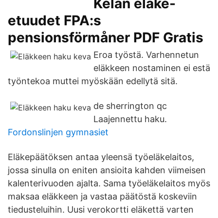
Kelan eläke-
etuudet FPA:s
pensionsförmåner PDF Gratis
Eroa työstä. Varhennetun
eläkkeen nostaminen ei estä
työntekoa muttei myöskään edellytä sitä.
de sherrington qc
Laajennettu haku.
Fordonslinjen gymnasiet
Eläkepäätöksen antaa yleensä työeläkelaitos,
jossa sinulla on eniten ansioita kahden viimeisen
kalenterivuoden ajalta. Sama työeläkelaitos myös
maksaa eläkkeen ja vastaa päätöstä koskeviin
tiedusteluihin. Uusi verokortti eläkettä varten