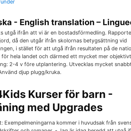
runder
ka - English translation – Lingue
s utgå ifrån att vi är en bostadsförmedling. Rapport
jord, då den utgår ifrån skolornas betygsättning vid
gen, i stället för att utgå ifrån resultaten på de nati
a för hela landet och därmed ett mycket mer objektiv
ering: 2-4 v före utplantering. Utvecklas mycket snab
 Använd djup plugg/kruka.
Kids Kurser för barn -
äning med Upgrades
: Exempelmeningarna kommer i huvudsak från sven
dskrifter och romaner. - Jag är idag beredd att utgå if