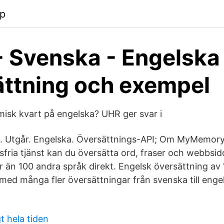
pp
- Svenska - Engelska
ttning och exempel
isk kvart på engelska? UHR ger svar i
a. Utgår. Engelska. Översättnings-API; Om MyMemor
fria tjänst kan du översätta ord, fraser och webbsid
 än 100 andra språk direkt. Engelsk översättning av '
med många fler översättningar från svenska till engel
t hela tiden