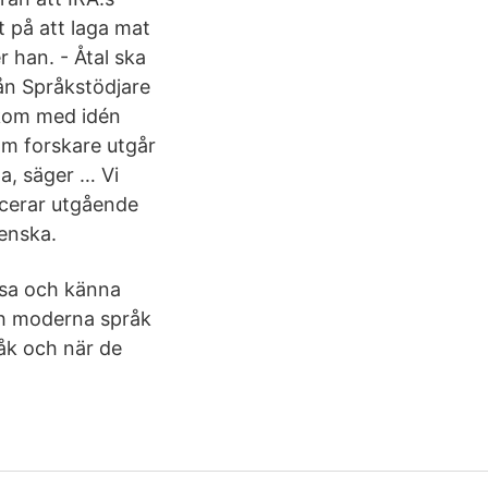
t på att laga mat
 han. - Åtal ska
ån Språkstödjare
 kom med idén
som forskare utgår
ta, säger … Vi
ducerar utgående
venska.
läsa och känna
ch moderna språk
råk och när de