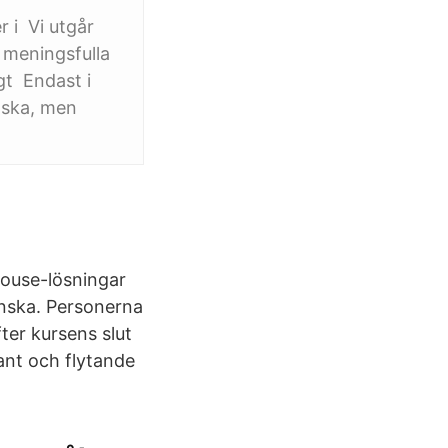
r i Vi utgår
 meningsfulla
gt Endast i
lska, men
house-lösningar
venska. Personerna
er kursens slut
nt och flytande