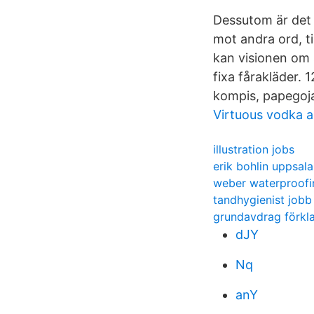
Dessutom är det 
mot andra ord, ti
kan visionen om s
fixa fårakläder. 
kompis, papegoja
Virtuous vodka a
illustration jobs
erik bohlin uppsala
weber waterproof
tandhygienist jobb
grundavdrag förkla
dJY
Nq
anY