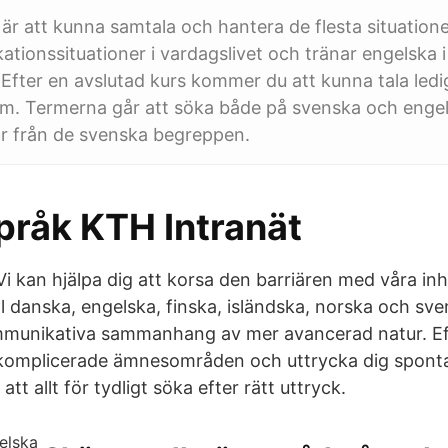
är att kunna samtala och hantera de flesta situatione
tionssituationer i vardagslivet och tränar engelska i
ter en avslutad kurs kommer du att kunna tala ledi
orm. Termerna går att söka både på svenska och enge
r från de svenska begreppen.
pråk KTH Intranät
Vi kan hjälpa dig att korsa den barriären med våra in
till danska, engelska, finska, isländska, norska och s
mmunikativa sammanhang av mer avancerad natur. Eft
 komplicerade ämnesområden och uttrycka dig sponta
tt allt för tydligt söka efter rätt uttryck.