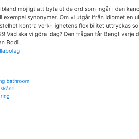
ibland möjligt att byta ut de ord som ingår i den ka
ll exempel synonymer. Om vi utgår ifrån idiomet en ul
telhet kontra verk- lighetens flexibilitet uttryckas so
129 Vad ska vi göra idag? Den frågan får Bengt varje 
n Bodil.
llabolag
ing bathroom
 skåne
ring