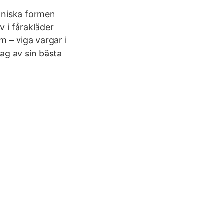
noniska formen
v i fårakläder
m – viga vargar i
dag av sin bästa