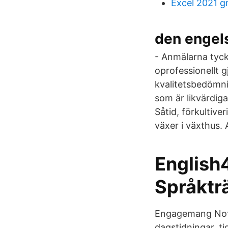
Excel 2021 g
den engels
- Anmälarna tyck
oprofessionellt g
kvalitetsbedömnin
som är likvärdig
Såtid, förkultiv
växer i växthus.
English4
Språktr
Engagemang Not
dagstidningar, ti