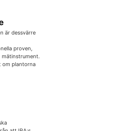
e
en är dessvärre
onella proven,
t mätinstrument.
bt om plantorna
ska
rån att IRA:s