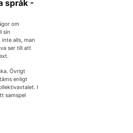
a språk -
rågor om
l sin
 inte alls, man
a ser till att
ext.
ka. Övrigt
stäms enligt
lektivavtalet. I
ett samspel