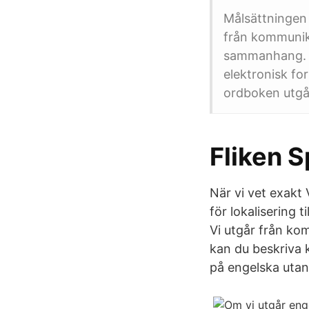
Målsättningen 
från kommunika
sammanhang. Ef
elektronisk f
ordboken utgå
Fliken S
När vi vet exakt 
för lokalisering 
Vi utgår från ko
kan du beskriva
på engelska utan a