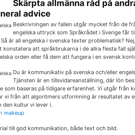
Skärpta allmänna råd på andr
eneral advice
Beskrivningen av fallen utgår mycket från de f
engelska uttryck som Språkrådet i Sverige får til
Så är all engelska i svenska texter problematisk? Nej,
konstatera att språkbrukarna i de allra flesta fall själv
elska orden eller få dem att fungera i en svensk kont
Du är kommunikativ på svenska och/eller engels
Tjänsten är en tillsvidareanställning, där lön be
som baseras på tidigare erfarenhet. Vi utgår från kol
 vi från att algoritmers utformning är resultatet av 
den kultur vi lever i.
on makeup
rial till god kommunikation, både text och bild.