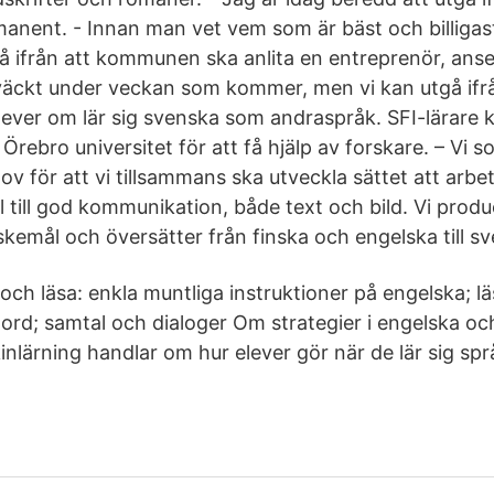
manent. - Innan man vet vem som är bäst och billigas
å ifrån att kommunen ska anlita en entreprenör, anser
väckt under veckan som kommer, men vi kan utgå ifr
 elever om lär sig svenska som andraspråk. SFI-lärare
l Örebro universitet för att få hjälp av forskare. – Vi 
ov för att vi tillsammans ska utveckla sättet att arbe
l till god kommunikation, både text och bild. Vi pro
kemål och översätter från finska och engelska till s
 och läsa: enkla muntliga instruktioner på engelska; 
 ord; samtal och dialoger Om strategier i engelska o
kinlärning handlar om hur elever gör när de lär sig sp