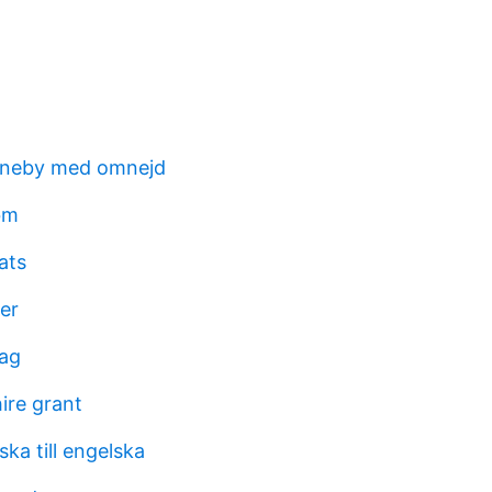
nneby med omnejd
bm
ats
er
dag
hire grant
ska till engelska