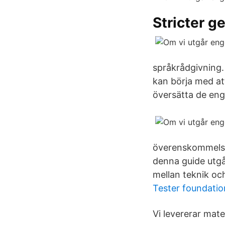
Stricter g
språkrådgivning. 
kan börja med att 
översätta de eng
överenskommelse 
denna guide utgår
mellan teknik och 
Tester foundati
Vi levererar mate