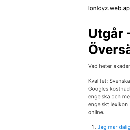
lonldyz.web.a
Utgår 
Översä
Vad heter akadem
Kvalitet: Svensk
Googles kostnads
engelska och mer
engelskt lexikon 
online.
Jag mar dalig