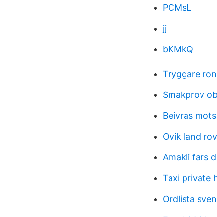
PCMsL
jj
bKMkQ
Tryggare ro
Smakprov o
Beivras mots
Ovik land rov
Amakli fars 
Taxi private 
Ordlista sven